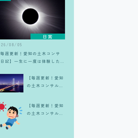
日常
026/08/05
【毎週更新！愛知の土木コンサ
ル日記】一生に一度は体験した
い、皆既日食のリアル
【毎週更新！愛知
の土木コンサル日
記】マイクラで維
持管理！？
【毎週更新！愛知
の土木コンサル日
記】夏が来
た、、、。