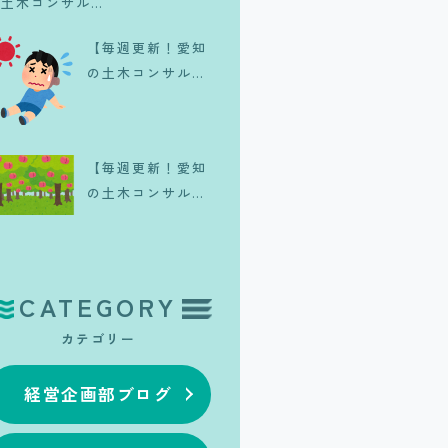
の土木コンサル日
記】一生に一度は
【毎週更新！愛知
体験したい、皆既
の土木コンサル日
日食のリアル
記】夏が来
た、、、。
【毎週更新！愛知
の土木コンサル日
記】旬の果実🍑
CATEGORY
カテゴリー
経営企画部ブログ