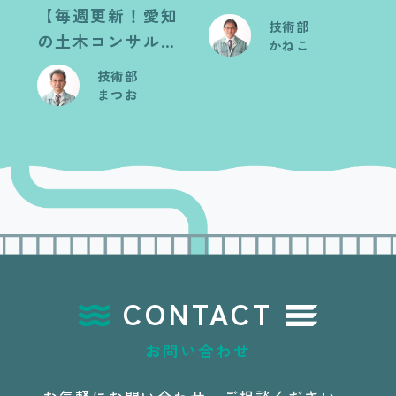
【毎週更新！愛知
記】あいを育んで
技術部
の土木コンサル日
います
かねこ
記】こんなこと
技術部
で・・
まつお
CONTACT
お問い合わせ