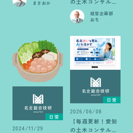
の土木コンサル日
養方法
まさおか
記】近頃気になる
経営企画部
TV-CMの話し
おち
日常
2026/06/08
日常
【毎週更新！愛知
2024/11/29
の土木コンサル日