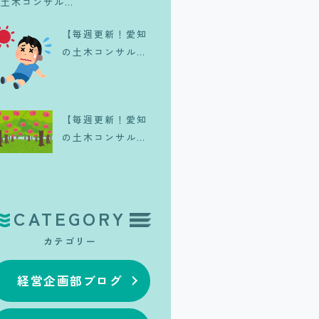
の土木コンサル日
記】一生に一度は
【毎週更新！愛知
体験したい、皆既
の土木コンサル日
日食のリアル
記】夏が来
た、、、。
【毎週更新！愛知
の土木コンサル日
記】旬の果実🍑
CATEGORY
カテゴリー
経営企画部ブログ