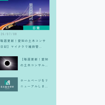
日常
026/07/08
【毎週更新！愛知の土木コンサ
ル日記】マイクラで維持管
理！？
【毎週更新！愛知
の土木コンサル日
記】一生に一度は
体験したい、皆既
ホームページをリ
日食のリアル
ニューアルしまし
た！