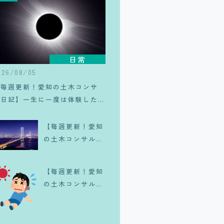
日常
026/08/05
【毎週更新！愛知の土木コンサ
ル日記】一生に一度は体験した
い、皆既日食のリアル
【毎週更新！愛知
の土木コンサル日
記】マイクラで維
持管理！？
【毎週更新！愛知
の土木コンサル日
記】夏が来
た、、、。