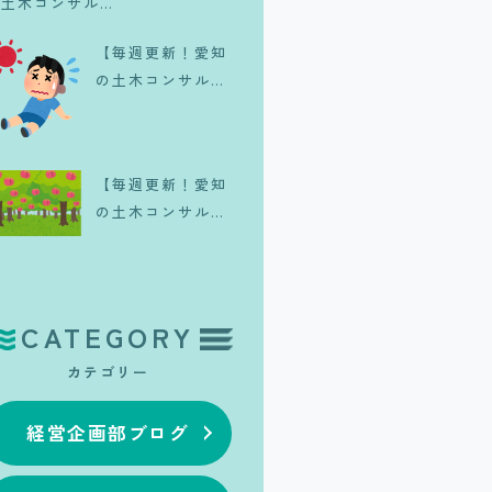
の土木コンサル日
記】一生に一度は
【毎週更新！愛知
体験したい、皆既
の土木コンサル日
日食のリアル
記】夏が来
た、、、。
【毎週更新！愛知
の土木コンサル日
記】旬の果実🍑
CATEGORY
カテゴリー
経営企画部ブログ