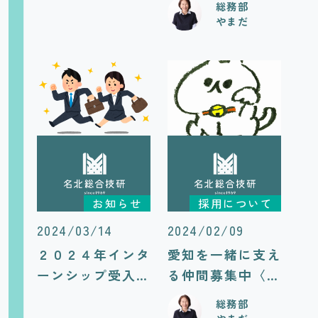
総務部
やまだ
お知らせ
採用について
2024/03/14
2024/02/09
２０２４年インタ
愛知を一緒に支え
ーンシップ受入の
る仲間募集中〈中
案内を各大学・短
途採用〉
総務部
大・高専向けに配